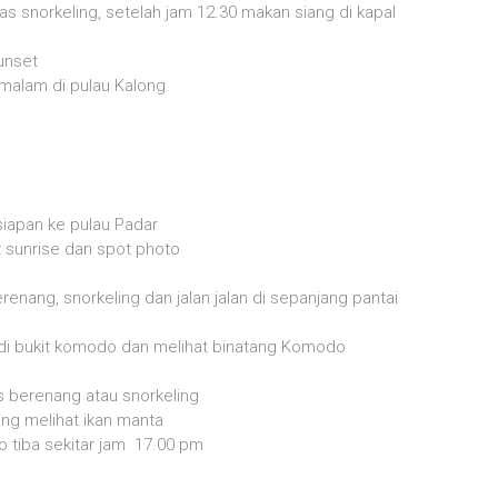
tas snorkeling, setelah jam 12.30 makan siang di kapal
unset
malam di pulau Kalong.
siapan ke pulau Padar
at sunrise dan spot photo
erenang, snorkeling dan jalan jalan di sepanjang pantai
 di bukit komodo dan melihat binatang Komodo
as berenang atau snorkeling
ing melihat ikan manta
o tiba sekitar jam 17.00 pm