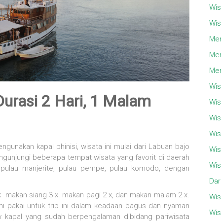
Wis
Wis
Men
Men
Men
Wis
urasi 2 Hari, 1 Malam
Wis
Wis
Wis
gunakan kapal phinisi, wisata ini mulai dari Labuan bajo
Wis
gunjungi beberapa tempat wisata yang favorit di daerah
Wis
r, pulau manjerite, pulau pempe, pulau komodo, dengan
Dar
 makan siang 3 x. makan pagi 2 x, dan makan malam 2 x.
Wis
ami pakai untuk trip ini dalam keadaan bagus dan nyaman
Wis
w kapal yang sudah berpengalaman dibidang pariwisata