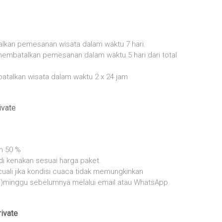
lkan pemesanan wisata dalam waktu 7 hari.
embatalkan pemesanan dalam waktu 5 hari dari total
atalkan wisata dalam waktu 2 x 24 jam
ivate
n 50 %
i kenakan sesuai harga paket.
cuali jika kondisi cuaca tidak memungkinkan
atu)minggu sebelumnya melalui email atau WhatsApp
ivate