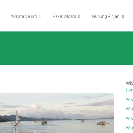
Wisata Sehari
Paket wisata
Gunung Rinjani
WI
Lom
Wis
Wis
Wis
Wis