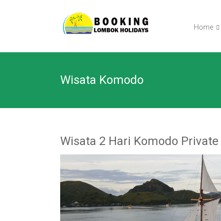
Skip
BOOKING
to
content
Home
LOMBOK
HOLIDAY
Wisata Komodo
TOUR
Your
Friendly
Travel
Partner
Wisata 2 Hari Komodo Private