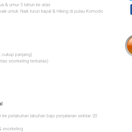
a & umur 5 tahun ke atas
 baik untuk: Naik turun kapal & Hiking di pulau Komodo
t cukup panjang)
vitas snorkeling terbatas)
al
er ke pelabuhan labuhan bajo perjalanan sekitar 20
& snorkeling