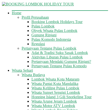
Skip
to
content
BOOKING
Home
Profil Perusahaan
LOMBOK
Booking Lombok Holidays Tour
HOLIDAY
Pulau Lombok
TOUR
Obyek Wisata Pulau Lombok
Gunung Rinjani
Your
Pulau Komodo Indonesia
Friendly
Regulasi
Travel
Pertanyaan Tentang Pulau Lombok
Partner
Adat & Tradisi Suku Sasak Lombok
Aktivitas Liburan Pulau Lombok
Pertanyaan Mendaki Gunung Rinjani?
Pertanyaan Tentang Pulau Komodo
Wisata Sehari
Wisata Budaya
Lombok Wisata Kota Mataram
Wisata Pantai Kuta Mandalika
Wisata Keliling Pulau Lombok
Wisata Sunset Sengigi Lombok
Hopping Island 3 Gili Snorkeling Tour
Wisata Arung Jeram Lombok
Wisata Motor ATV Lombok