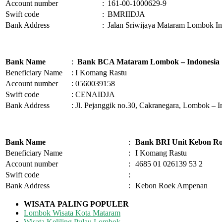
Account number
:
161-00-1000629-9
Swift code
:
BMRIIDJA
Bank Address
:
Jalan Sriwijaya Mataram Lombok In
Bank Name
:
Bank BCA Mataram Lombok – Indonesia
Beneficiary Name
:
I Komang Rastu
Account number
:
0560039158
Swift code
:
CENAIDJA
Bank Address
:
Jl. Pejanggik no.30, Cakranegara, Lombok – I
Bank Name
:
Bank BRI Unit Kebon R
Beneficiary Name
:
I Komang Rastu
Account number
:
4685 01 026139 53 2
Swift code
:
Bank Address
:
Kebon Roek Ampenan
WISATA
PALING POPULER
Lombok Wisata Kota Mataram
Wisata Keliling Pulau Lombok