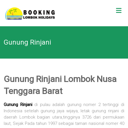
Skip
BOOKING
to
content
LOMBOK
HOLIDAY
Gunung Rinjani
TOUR
Your
Friendly
Travel
Gunung Rinjani Lombok Nusa
Partner
Tenggara Barat
Gunung Rinjani
di pulau adalah gunung nomer 2 tertinggi di
Indonesia setelah gunung jaya wijaya, letak gunung rinjani di
daerah Lombok bagian utara,tingginya 3726 dari permukaan
laut, Sejak Pada tahun 1997 sebagai taman nasional nomer 40