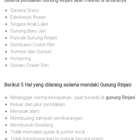
Selama pendakian Gunung Rinjani akan melihat di antaranya:
Savana Grass
Edelweiss flower
Segara Anak Lake
Gunung Baru Jari
Puncak Gunung Rinjani
Sembalun Crater Rim
Sunrise dan Sunset
Hotspring
Senaru Crater Rim
Berikut 5 Hal yang dilarang selama mendaki Gunung Rinjani
Melanggar norma kesopanan. saat berada di
gunung Rinjani
Keluar dari jalur pendakian.
Merusak alam.
Membuang sampah sembarangan.
Membunuh binatang.
Tidak memakai guide & porter local
Tidak membayar karcis masuk secara resmi