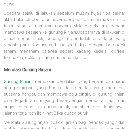
dewa,
Upacara selalu di lakukan sebelum musim hujan tiba sekitar
akhir bulan oktober atau november pada bulan purnawa setiap
tahun yang di namakan upacara Mulang pekelem, dengan
membawa sesajen ke gunung Rinjani,Upacaranya di lakukan di
danau segara anak, sedangkan penduduk di dataran yang
rendah para Komunitas biasanya hidup dengan bercocok
tanam, menanam palawija seperti kacang kedelai, coffee,
tembakau, coklat, pisang dan pohon kelapa.
Mendaki Gunung Rinjani
Gunung Rinjani
merupakan pendakian yang berjalan dan harus
ada persiapan yang bagus dan perlatan yang memadai,
suasana hangat, dan membawa baju dingin, di gunung rinjani
bisa terjadi Guntur yang besar,dengan semburan api, dan
angin kencang jika cuaca buruk, matahari terbit lebih awal,
jalanan terjal dan licin, hati2 jika cuaca buruk
Mendaki Gunung rinjani tidak di jinkan bagi pendaki yang tidak
melalui jalur resmi dan harus dengan guide sebagai pemandu