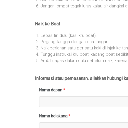
Jangan lompat tegak lurus kalau air dangkal 
Naik ke Boat
Lepas fin dulu (kasi kru boat).
Pegang tangga dengan dua tangan.
Naik perlahan satu per satu kaki di injak ke ta
Tunggu instruksi kru boat, kadang boat sediki
Ambil napas dalam dulu sebelum naik, karena
Informasi atau pemesanan, silahkan hubungi k
Nama depan
*
Nama belakang
*