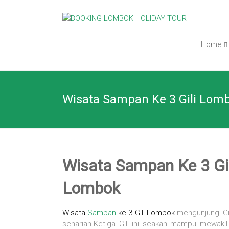
Skip
BOOKING
to
content
LOMBOK
Home
HOLIDAY
TOUR
Wisata Sampan Ke 3 Gili Lom
Your
Friendly
Travel
Partner
Wisata Sampan Ke 3 Gi
Lombok
Wisata
Sampan
ke 3 Gili Lombok
mengunjungi Gili
seharian.Ketiga Gili ini seakan mampu mewaki