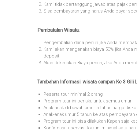
Kami tidak bertanggung jawab atas pajak pe
Sisa pembayaran yang harus Anda bayar secar
Pembatalan Wisata:
Pengembalian dana penuh jika Anda membata
Kami akan mengenakan biaya 50% jika Anda m
deposit.
Akan di kenakan Biaya penuh, Jika Anda memb
Tambahan Informasi:
wisata sampan Ke 3 Gili
Peserta tour minimal 2 orang
Program tour ini berlaku untuk semua umur
Anak-anak di bawah umur 5 tahun harga disko
Anak-anak umur 5 tahun ke atas pembayaran d
Program tour ini bisa dilakukan Kapan saja ke
Konfirmasi reservasi tour ini minimal satu h