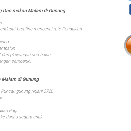
ng Dan makan Malam di Gunung
n
endapat breafing mengenai rute Pendakian.
siang
sembalun
 dari plawangan sembalun
wangan sembalun.
n Malam di Gunung
 Puncak gunung rinjani 3726
i.
kan Pagi.
n ke danau segara anak