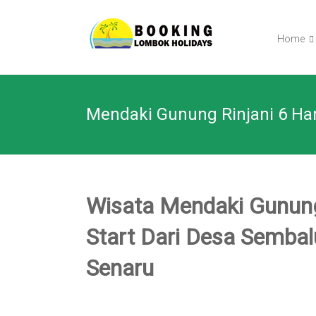
Skip
BOOKING
to
content
Home
LOMBOK
HOLIDAY
Mendaki Gunung Rinjani 6 Har
TOUR
Your
Friendly
Travel
Partner
Wisata Mendaki Gunung
Start Dari Desa Sembal
Senaru