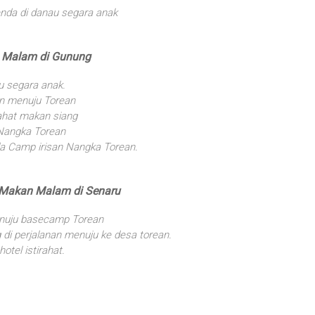
enda di danau segara anak
n Malam di Gunung
u segara anak.
an menuju Torean
rahat makan siang
 Nangka Torean
da Camp irisan Nangka Torean.
, Makan Malam di Senaru
enuju basecamp Torean
di perjalanan menuju ke desa torean.
otel istirahat.