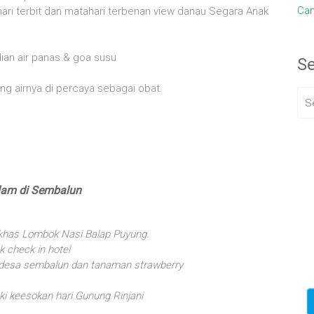
Cam
i terbit dan matahari terbenan view danau Segara Anak
an air panas & goa susu
S
ng airnya di percaya sebagai obat.
lam di Sembalun
 khas Lombok Nasi Balap Puyung.
 check in hotel
 desa sembalun dan tanaman strawberry
ki keesokan hari Gunung Rinjani