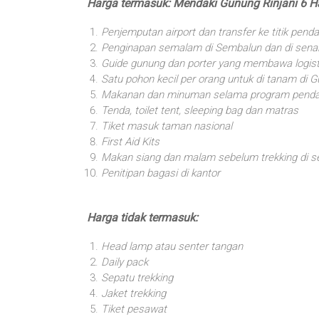
Harga termasuk: Mendaki Gunung Rinjani 6 Ha
Penjemputan airport dan transfer ke titik penda
Penginapan semalam di Sembalun dan di sena
Guide gunung dan porter yang membawa logist
Satu pohon kecil per orang untuk di tanam di G
Makanan dan minuman selama program penda
Tenda, toilet tent, sleeping bag dan matras
Tiket masuk taman nasional
First Aid Kits
Makan siang dan malam sebelum trekking di ses
Penitipan bagasi di kantor
Harga tidak termasuk:
Head lamp atau senter tangan
Daily pack
Sepatu trekking
Jaket trekking
Tiket pesawat