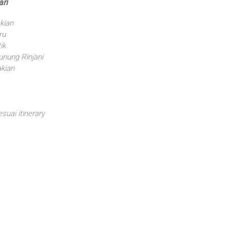
ri
kian
ru
ik
unung Rinjani
kian
uai itinerary