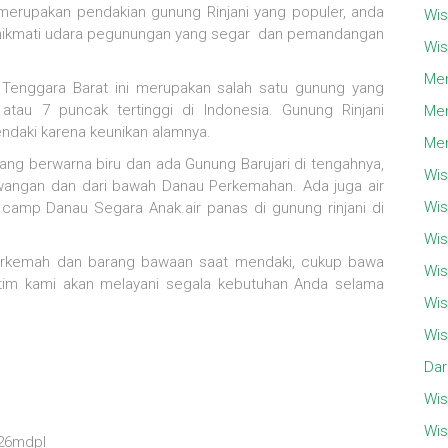
erupakan pendakian gunung Rinjani yang populer, anda
Wis
enikmati udara pegunungan yang segar dan pemandangan
Wis
Men
Tenggara Barat ini merupakan salah satu gunung yang
tau 7 puncak tertinggi di Indonesia. Gunung Rinjani
Men
ndaki karena keunikan alamnya.
Men
ang berwarna biru dan ada Gunung Barujari di tengahnya,
Wis
lawangan dan dari bawah Danau Perkemahan. Ada juga air
Wis
 camp Danau Segara Anak.air panas di gunung rinjani di
Wis
erkemah dan barang bawaan saat mendaki, cukup bawa
Wis
 tim kami akan melayani segala kebutuhan Anda selama
Wis
Wis
Dar
Wis
Wis
726mdpl