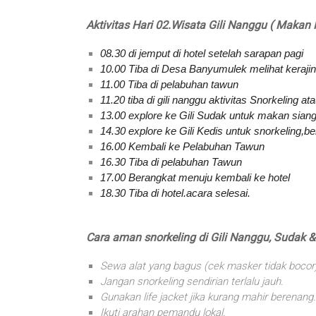
Aktivitas Hari 02.Wisata Gili Nanggu ( Mak
08.30 di jemput di hotel setelah sarapan pagi
10.00 Tiba di Desa Banyumulek melihat keraji
11.00 Tiba di pelabuhan tawun
11.20 tiba di gili nanggu aktivitas Snorkeling at
13.00 explore ke Gili Sudak untuk makan siang,
14.30 explore ke Gili Kedis untuk snorkeling,be
16.00 Kembali ke Pelabuhan Tawun
16.30 Tiba di pelabuhan Tawun
17.00 Berangkat menuju kembali ke hotel
18.30 Tiba di hotel.acara selesai.
Cara aman snorkeling di Gili Nanggu, Sudak &
Sewa alat yang bagus (cek masker tidak bocor
Jangan snorkeling sendirian terlalu jauh.
Gunakan life jacket jika kurang mahir berenang.
Ikuti arahan pemandu lokal.