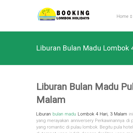
Skip
BOOKING
to
content
Home
LOMBOK
HOLIDAY
Liburan Bulan Madu Lombok 4
TOUR
Your
Friendly
Travel
Partner
Liburan Bulan Madu Pul
Malam
Liburan
bulan madu
Lombok 4 Hari, 3 Malam
in
yang merayakan anniversery Perkawinannya di
yang romantic di pulau lombok. Begitu pula ho