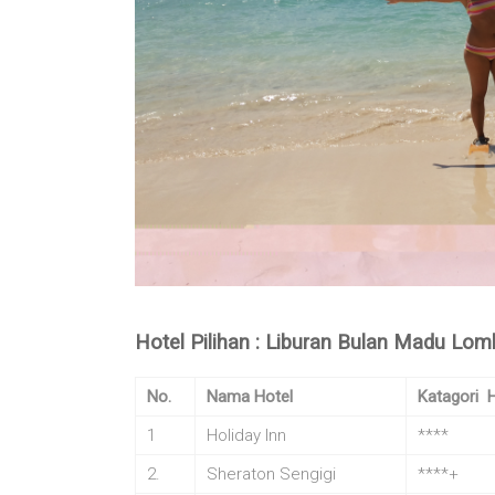
Hotel Pilihan : Liburan Bulan Madu Lom
No.
Nama Hotel
Katagori H
1
Holiday Inn
****
2.
Sheraton Sengigi
****+