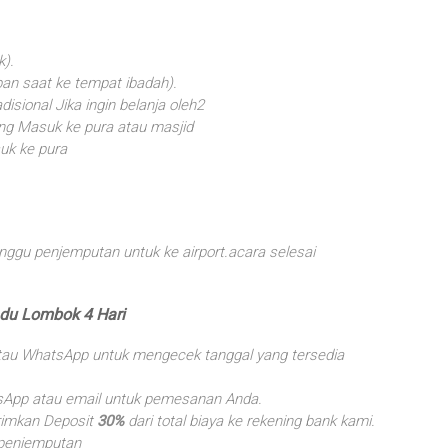
k).
pan saat ke tempat ibadah).
isional Jika ingin belanja oleh2
ang Masuk ke pura atau masjid
suk ke pura
ggu penjemputan untuk ke airport.acara selesai
du Lombok 4 Hari
tau WhatsApp untuk mengecek tanggal yang tersedia
sApp atau email untuk pemesanan Anda.
rimkan Deposit
30%
dari total biaya ke rekening bank kami.
 penjemputan