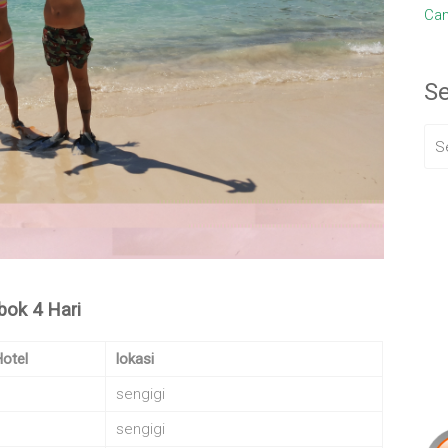
Cam
S
bok 4 Hari
otel
lokasi
sengigi
sengigi