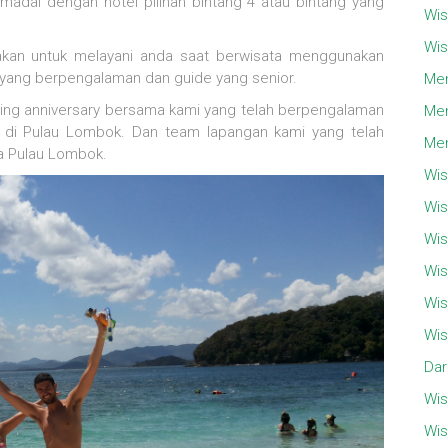
madai dengan hotel pilihan bintang 4 atau bintang yang
Wis
Wis
nakan untuk melayani anda saat berwisata menggunakan
 yang berpengalaman dan guide yang senior.
Men
ing anniversary bersama kami yang telah berpengalaman
Men
 di Pulau Lombok. Dan team lapangan kami yang telah
Men
ya Pulau Lombok.
Wis
Wis
Wis
Wis
Wis
Wis
Dar
Wis
Wis