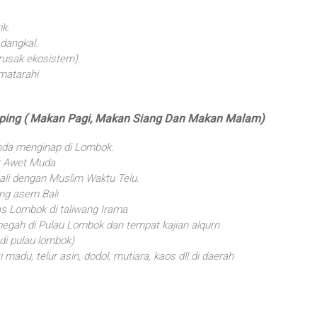
ik.
 dangkal.
erusak ekosistem).
 matarahi
pping ( Makan Pagi, Makan Siang Dan Makan Malam)
nda menginap di Lombok.
ir Awet Muda
ali dengan Muslim Waktu Telu.
ng asem Bali
 Lombok di taliwang Irama
megah di Pulau Lombok dan tempat kajian alqurn
di pulau lombok)
adu, telur asin, dodol, mutiara, kaos dll.di daerah