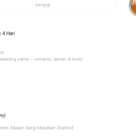
sengigi
 4 Hari
tel
aliwang irama – romantic dinner di hotel
am)
 hotel, Makan Siang Masakan Seafood.