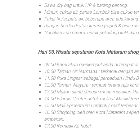
Bawa dry bag untuk HP & barang penting.
Minum cukup air, panas Lombok bisa cukup ter
Pakai fin/sepatu air, beberapa area ada karang
Jangan berdiri di atas karang (rapuh & bisa m
Gunakan sun cream, untuk pelindung kulit dari
Hari 03.Wisata seputaran Kota Mataram sho
09.00 Kami akan menjemput anda di tempat a
10.00 Taman Air Narmada : terkanal dengan a
11.00 Pura Lingsar sebagai perpaduan Hindu B
12.00 Taman Mayura : tempat istana raja kara
13.00 Makan siang dengan menu masakan khas
14.00 Islamic Center untuk melihat Masjid ter
15.00 Mall Epicentrum Lombok ( mall terbesar 
16.00 Shopping oleh oleh Kota Mataram seperti m
ampenan.
17.00 Kembali Ke hotel.