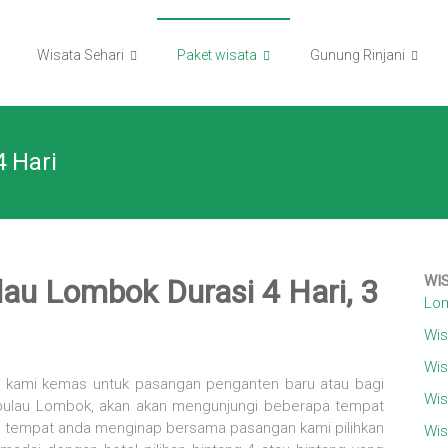
Wisata Sehari
Paket wisata
Gunung Rinjani
 Hari
WI
au Lombok Durasi 4 Hari, 3
Lom
Wis
Wis
i kami kemas untuk pasangan penganten baru atau bagi
Wis
 pulau Lombok, akan akan mengunjungi beberapa tempat
tel tempat anda menginap bersama pasangan kami pilihkan
Wis