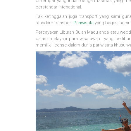
di tempat yang indah dengan fasilitas yang me
berstandar Intenational.
Tak ketinggalan juga transport yang kami gu
standard transport
Pariwisata
yang bagus, sopir
Percayakan Liburan Bulan Madu anda atau wedd
dalam melayani para wisatawan yang berlibur
memiliki license dalam dunia pariwisata khusun