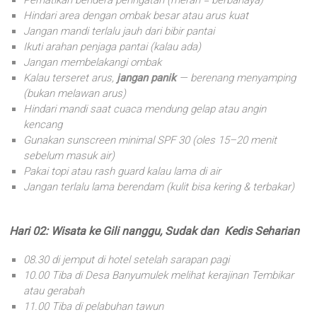
Perhatikan bendera peringatan (merah = berbahaya)
Hindari area dengan ombak besar atau arus kuat
Jangan mandi terlalu jauh dari bibir pantai
Ikuti arahan penjaga pantai (kalau ada)
Jangan membelakangi ombak
Kalau terseret arus,
jangan panik
— berenang menyamping
(bukan melawan arus)
Hindari mandi saat cuaca mendung gelap atau angin
kencang
Gunakan sunscreen minimal SPF 30 (oles 15–20 menit
sebelum masuk air)
Pakai topi atau rash guard kalau lama di air
Jangan terlalu lama berendam (kulit bisa kering & terbakar)
Hari 02: Wisata ke Gili nanggu, Sudak dan Kedis Seharian
08.30 di jemput di hotel setelah sarapan pagi
10.00 Tiba di Desa Banyumulek melihat kerajinan Tembikar
atau gerabah
11.00 Tiba di pelabuhan tawun