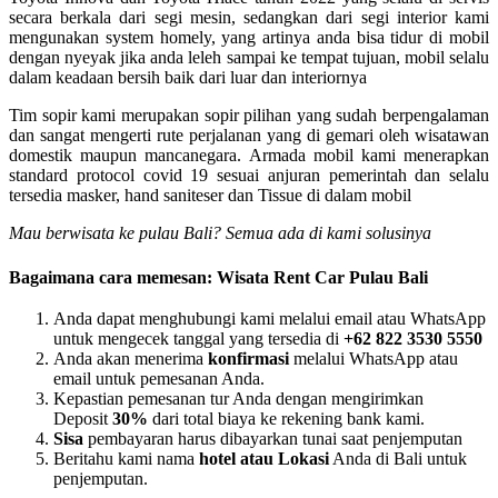
secara berkala dari segi mesin, sedangkan dari segi interior kami
mengunakan system homely, yang artinya anda bisa tidur di mobil
dengan nyeyak jika anda leleh sampai ke tempat tujuan, mobil selalu
dalam keadaan bersih baik dari luar dan interiornya
Tim sopir kami merupakan sopir pilihan yang sudah berpengalaman
dan sangat mengerti rute perjalanan yang di gemari oleh wisatawan
domestik maupun mancanegara. Armada mobil kami menerapkan
standard protocol covid 19 sesuai anjuran pemerintah dan selalu
tersedia masker, hand saniteser dan Tissue di dalam mobil
Mau berwisata ke pulau Bali? Semua ada di kami solusinya
Bagaimana cara memesan: Wisata Rent Car Pulau Bali
Anda dapat menghubungi kami melalui email atau WhatsApp
untuk mengecek tanggal yang tersedia di
+62 822 3530 5550
Anda akan menerima
konfirmasi
melalui WhatsApp atau
email untuk pemesanan Anda.
Kepastian pemesanan tur Anda dengan mengirimkan
Deposit
30%
dari total biaya ke rekening bank kami.
Sisa
pembayaran harus dibayarkan tunai saat penjemputan
Beritahu kami nama
hotel atau Lokasi
Anda di Bali untuk
penjemputan.