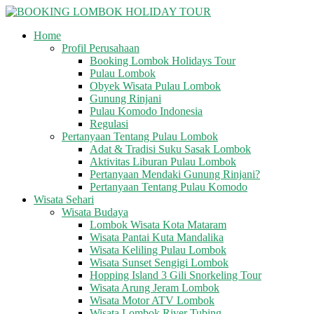
Skip
to
Home
content
BOOKING
Profil Perusahaan
LOMBOK
Booking Lombok Holidays Tour
HOLIDAY
Pulau Lombok
TOUR
Obyek Wisata Pulau Lombok
Gunung Rinjani
Pulau Komodo Indonesia
Your
Regulasi
Friendly
Pertanyaan Tentang Pulau Lombok
Travel
Adat & Tradisi Suku Sasak Lombok
Partner
Aktivitas Liburan Pulau Lombok
Pertanyaan Mendaki Gunung Rinjani?
Pertanyaan Tentang Pulau Komodo
Wisata Sehari
Wisata Budaya
Lombok Wisata Kota Mataram
Wisata Pantai Kuta Mandalika
Wisata Keliling Pulau Lombok
Wisata Sunset Sengigi Lombok
Hopping Island 3 Gili Snorkeling Tour
Wisata Arung Jeram Lombok
Wisata Motor ATV Lombok
Wisata Lombok River Tubing