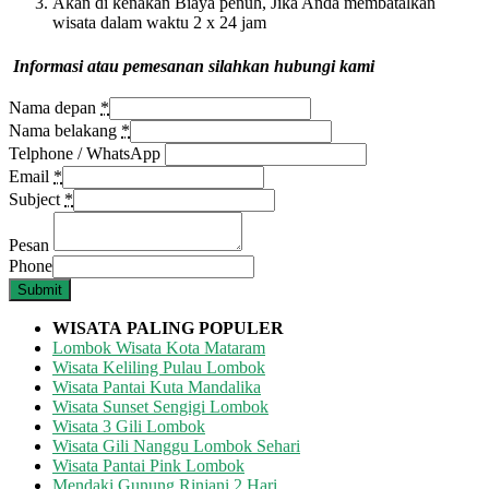
Akan di kenakan Biaya penuh, Jika Anda membatalkan
wisata dalam waktu 2 x 24 jam
Informasi atau pemesanan silahkan hubungi kami
Nama depan
*
Nama belakang
*
Telphone / WhatsApp
Email
*
Subject
*
Pesan
Phone
Submit
WISATA
PALING POPULER
Lombok Wisata Kota Mataram
Wisata Keliling Pulau Lombok
Wisata Pantai Kuta Mandalika
Wisata Sunset Sengigi Lombok
Wisata 3 Gili Lombok
Wisata Gili Nanggu Lombok Sehari
Wisata Pantai Pink Lombok
Mendaki Gunung Rinjani 2 Hari