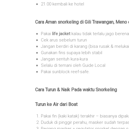
21.00 kembali ke hotel
Cara Aman snorkeling di Gili Trawangan, Meno 
Pakai
life jacket
kalau tidak terlalu jago beren
Cek arus sebelum turun
Jangan berdiri di karang (bisa rusak & melukai
Gunakan fins supaya lebih stabil
Jangan sentuh kura-kura
Selalu di temani oleh Guide Local
Pakai sunblock reef-safe.
Cara Turun & Naik Pada waktu Snorkeling
Turun ke Air dari Boat
Pakai fin (kaki katak) terakhir – biasanya dipa
Duduk di pinggir perahu, masker sudah terpa
Pegang masker + regulator snorkel dengan s