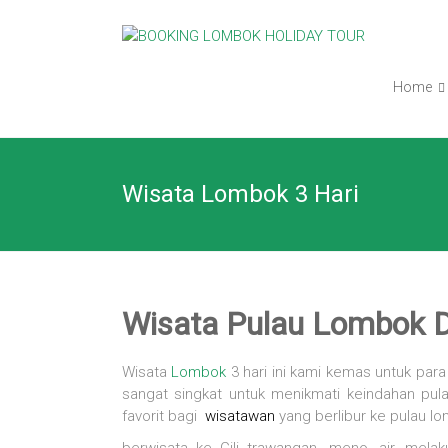
Skip
BOOKING
to
content
LOMBOK
Home
HOLIDAY
TOUR
Wisata Lombok 3 Hari
Your
Friendly
Travel
Partner
Wisata Pulau Lombok D
Wisata
Lombok
3 hari ini kami kemas untuk par
sangat singkat untuk menikmati keindahan pul
favorit bagi
wisatawan
yang berlibur ke pulau l