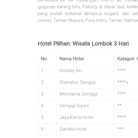
berwisata ke Gili trawangan, meno, air, melaku
gugusan karang biru, Patung di dasar laut, kelili
yang sudah terkenal dimanca negara. dan sek
center, Taman Mayura, Pura meru, Taman Narmad
Hotel Pilihan: Wisata Lombok 3 Hari
No.
Nama Hotel
Katagori 
1
Holiday Inn
****
2.
Sheraton Sengigi
****+
3
Merutama Sengigi
****
4
Sengigi Squre
**
5
Jaya Karta Hotel
****
6
Santika Hotel
***