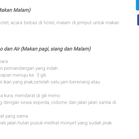
( Makan Malam)
hotel, acara bebas di hotel, malam di jemput untuk makan
no dan Air (Makan pagi, siang dan Malam)
nara
gan pemandangan yang indah
iapan menuju ke 3 gili
at ikan yang jinak,setelah satu jam berenang atau
ra kura, mendarat di gili meno
ing dengan sewa sepeda, cidome dan jalan jalan santai di
oat yang sama
wati jalan hutan pusuk melihat monyet yang sudah jinak