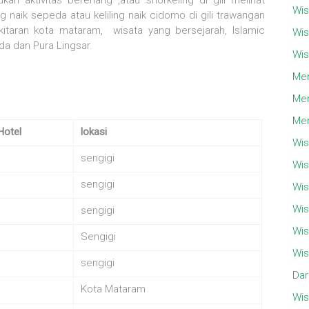
kan aktivitas berenang ,atau snorkeling di gili melihat
Wis
ng naik sepeda atau keliling naik cidomo di gili trawangan
itaran kota mataram, wisata yang bersejarah, Islamic
Wis
a dan Pura Lingsar.
Wis
Men
Men
Men
Hotel
lokasi
Wis
sengigi
Wis
sengigi
Wis
Wis
sengigi
Wis
Sengigi
Wis
sengigi
Dar
Kota Mataram
Wis