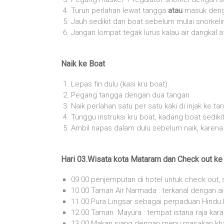
Turun perlahan lewat tangga
atau
masuk denga
Jauh sedikit dari boat sebelum mulai snorkeli
Jangan lompat tegak lurus kalau air dangkal 
Naik ke Boat
Lepas fin dulu (kasi kru boat).
Pegang tangga dengan dua tangan.
Naik perlahan satu per satu kaki di injak ke ta
Tunggu instruksi kru boat, kadang boat sediki
Ambil napas dalam dulu sebelum naik, karena
Hari 03.Wisata kota Mataram dan Check out ke 
09.00 penjemputan di hotel untuk check out, 
10.00 Taman Air Narmada : terkanal dengan a
11.00 Pura Lingsar sebagai perpaduan Hindu 
12.00 Taman Mayura : tempat istana raja kar
13.00 Makan siang dengan menu masakan kha