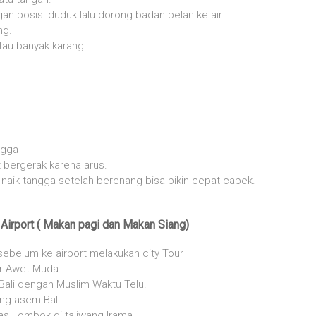
n posisi duduk lalu dorong badan pelan ke air.
ng.
atau banyak karang.
ngga
t bergerak karena arus.
 naik tangga setelah berenang bisa bikin cepat capek.
Airport ( Makan pagi dan Makan Siang)
sebelum ke airport melakukan city Tour
ir Awet Muda
Bali dengan Muslim Waktu Telu.
ang asem Bali
s Lombok di taliwang Irama