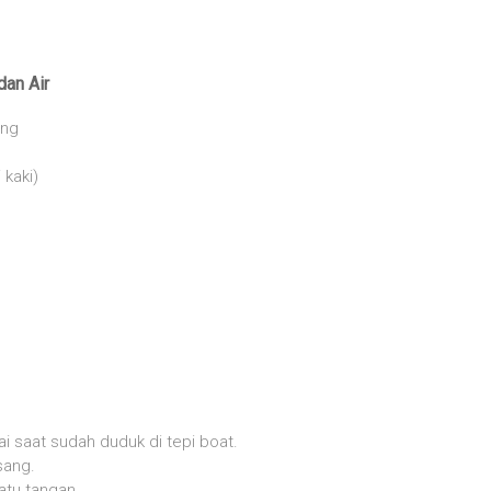
dan Air
ang
 kaki)
kai saat sudah duduk di tepi boat.
sang.
atu tangan.