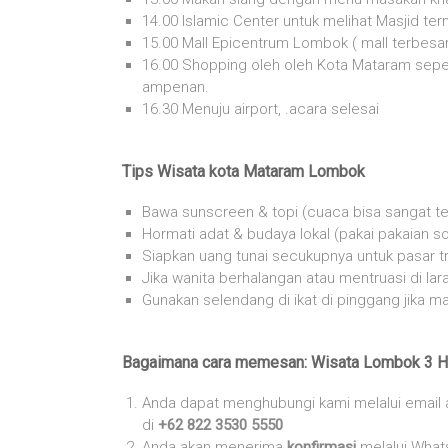
14.00 Islamic Center untuk melihat Masjid te
15.00 Mall Epicentrum Lombok ( mall terbesar
16.00 Shopping oleh oleh Kota Mataram seperti
ampenan.
16.30 Menuju airport, .acara selesai
Tips Wisata kota Mataram Lombok
Bawa sunscreen & topi (cuaca bisa sangat ter
Hormati adat & budaya lokal (pakai pakaian s
Siapkan uang tunai secukupnya untuk pasar tra
Jika wanita berhalangan atau mentruasi di la
Gunakan selendang di ikat di pinggang jika m
Bagaimana cara memesan: Wisata Lombok 3 H
Anda dapat menghubungi kami melalui email
di
+62 822 3530 5550
Anda akan menerima
konfirmasi
melalui What