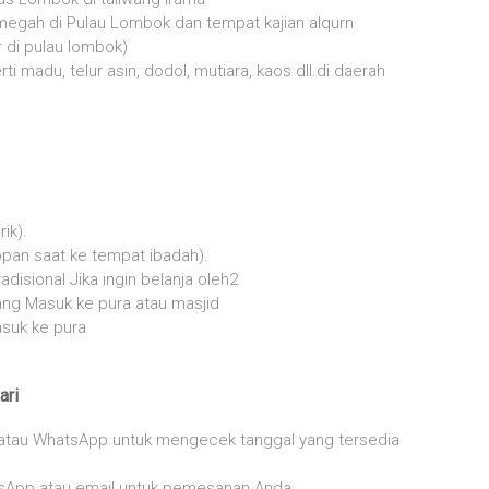
rmegah di Pulau Lombok dan tempat kajian alqurn
 di pulau lombok)
 madu, telur asin, dodol, mutiara, kaos dll.di daerah
ik).
opan saat ke tempat ibadah).
disional Jika ingin belanja oleh2
rang Masuk ke pura atau masjid
asuk ke pura
ari
 atau WhatsApp untuk mengecek tanggal yang tersedia
sApp atau email untuk pemesanan Anda.