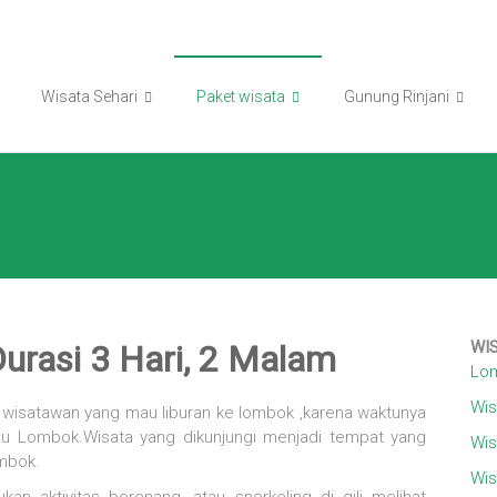
Wisata Sehari
Paket wisata
Gunung Rinjani
WI
urasi 3 Hari, 2 Malam
Lom
Wis
a wisatawan yang mau liburan ke lombok ,karena waktunya
au Lombok.Wisata yang dikunjungi menjadi tempat yang
Wis
ombok.
Wis