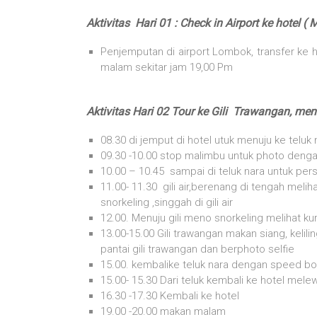
Aktivitas Hari 01 : Check in Airport ke hotel 
Penjemputan di airport Lombok, transfer ke 
malam sekitar jam 19,00 Pm
Aktivitas Hari 02 Tour ke Gili Trawangan, me
08.30 di jemput di hotel utuk menuju ke teluk 
09.30 -10.00 stop malimbu untuk photo den
10.00 – 10.45 sampai di teluk nara untuk pers
11.00- 11.30 gili air,berenang di tengah melih
snorkeling ,singgah di gili air
12.00. Menuju gili meno snorkeling melihat ku
13.00-15.00 Gili trawangan makan siang, kelil
pantai gili trawangan dan berphoto selfie
15.00. kembalike teluk nara dengan speed b
15.00- 15.30 Dari teluk kembali ke hotel mele
16.30 -17.30 Kembali ke hotel
19.00 -20.00 makan malam