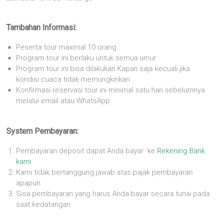
Tambahan Informasi:
Peserta tour maximal 10 orang
Program tour ini berlaku untuk semua umur
Program tour ini bisa dilakukan Kapan saja kecuali jika
kondisi cuaca tidak memungkinkan
Konfirmasi reservasi tour ini minimal satu hari sebelumnya
melalui email atau WhatsApp
System Pembayaran:
Pembayaran deposit dapat Anda bayar ke
Rekening Bank
kami
Kami tidak bertanggung jawab atas pajak pembayaran
apapun.
Sisa pembayaran yang harus Anda bayar secara tunai pada
saat kedatangan