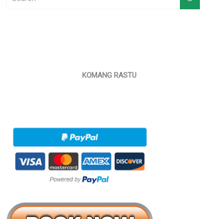
KOMANG RASTU