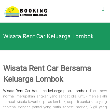
Skip
BOOKING
to
content
LOMBOK
HOLIDAY
Wisata Rent Car Keluarga Lombok
TOUR
Your
Friendly
Travel
Wisata Rent Car Bersama
Partner
Keluarga Lombok
Wisata Rent Car bersama keluarga pulau Lombok
di era new
normal, merupakan langkah yang sangat idial untuk menjelajahi
tempat wisata favorit di pulau lombok, seperti pantai kuta yang
terkenal dengan pantai yang putih seperti merica, 3 gili yang