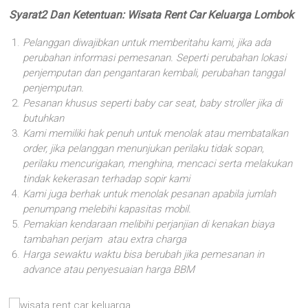
Syarat2 Dan Ketentuan: Wisata Rent Car Keluarga Lombok
Pelanggan diwajibkan untuk memberitahu kami, jika ada
perubahan informasi pemesanan. Seperti perubahan lokasi
penjemputan dan pengantaran kembali, perubahan tanggal
penjemputan.
Pesanan khusus seperti baby car seat, baby stroller jika di
butuhkan
Kami memiliki hak penuh untuk menolak atau membatalkan
order, jika pelanggan menunjukan perilaku tidak sopan,
perilaku mencurigakan, menghina, mencaci serta melakukan
tindak kekerasan terhadap sopir kami
Kami juga berhak untuk menolak pesanan apabila jumlah
penumpang melebihi kapasitas mobil.
Pemakian kendaraan melibihi perjanjian di kenakan biaya
tambahan perjam atau extra charga
Harga sewaktu waktu bisa berubah jika pemesanan in
advance atau penyesuaian harga BBM