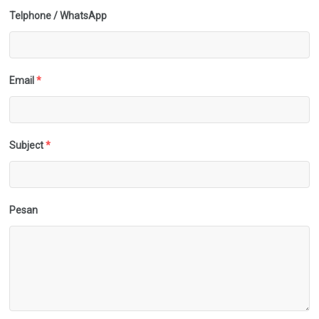
Telphone / WhatsApp
Email
*
Subject
*
Pesan