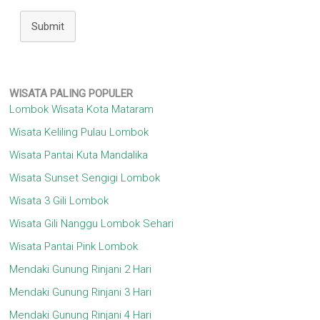
Submit
WISATA
PALING POPULER
Lombok Wisata Kota Mataram
Wisata Keliling Pulau Lombok
Wisata Pantai Kuta Mandalika
Wisata Sunset Sengigi Lombok
Wisata 3 Gili Lombok
Wisata Gili Nanggu Lombok Sehari
Wisata Pantai Pink Lombok
Mendaki Gunung Rinjani 2 Hari
Mendaki Gunung Rinjani 3 Hari
Mendaki Gunung Rinjani 4 Hari