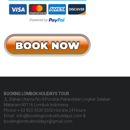
BOOKING LOMBOK HOLIDAYS TOUR
JL. Bahari Utama No.9 Pondok Pekandelan Lingkar Selatan
Mataram 83116 Lombok Indonesia
Phone: + 62 822 3530 5550 Hot line 24 Hours
Email : info@bookinglombokholidays.com &
bookinglombokholidays@gmail.com