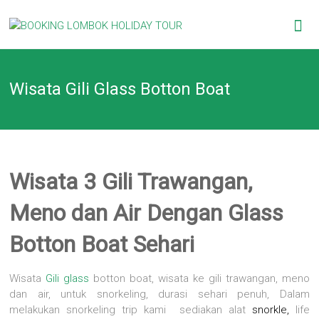
Skip
BOOKING
to
content
LOMBOK
Wisata Gili Glass Botton Boat
HOLIDAY
TOUR
Your
Friendly
Wisata 3 Gili Trawangan,
Travel
Partner
Meno dan Air Dengan Glass
Botton Boat Sehari
Wisata
Gili glass
botton boat, wisata ke gili trawangan, meno
dan air, untuk snorkeling, durasi sehari penuh, Dalam
melakukan snorkeling trip kami sediakan alat
snorkle
,
life