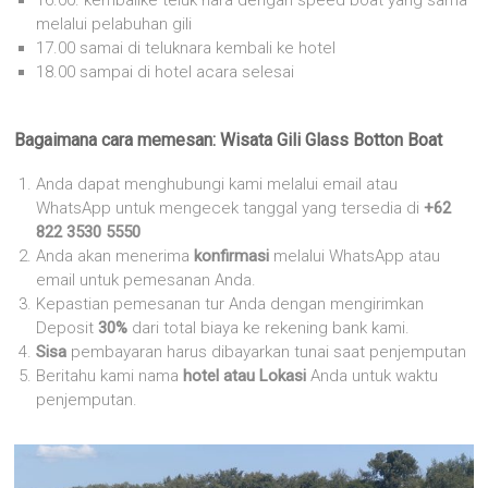
16.00. kembalike teluk nara dengan speed boat yang sama
melalui pelabuhan gili
17.00 samai di teluknara kembali ke hotel
18.00 sampai di hotel acara selesai
Bagaimana cara memesan:
Wisata Gili Glass Botton Boat
Anda dapat menghubungi kami melalui email atau
WhatsApp untuk mengecek tanggal yang tersedia di
+62
822 3530 5550
Anda akan menerima
konfirmasi
melalui WhatsApp atau
email untuk pemesanan Anda.
Kepastian pemesanan tur Anda dengan mengirimkan
Deposit
30%
dari total biaya ke rekening bank kami.
Sisa
pembayaran harus dibayarkan tunai saat penjemputan
Beritahu kami nama
hotel atau Lokasi
Anda untuk waktu
penjemputan.