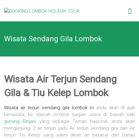
Skip
BOOKING
to
content
LOMBOK
Wisata Sendang Gila Lombok
HOLIDAY
TOUR
Your
Friendly
Wisata Air Terjun Sendang
Travel
Partner
Gila & Tiu Kelep Lombok
Wisata
air terjun
sendang gila lombok
ini
anda akan di ajak
berwisata ke daerah lombok bagian utara di bawah kaki
gunung Rinjani
yang sebagai Taman Nasional, anda akan
mengunjungi 2 air terjun yaitu Air terjun sendang gila dan Air
terjun Tiu Kelep yang yakini aliran air berasal dari Danau