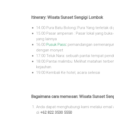
Itinerary: Wisata Sunset Sengigi Lombok
14.00 Pura Batu Bolong
:
Pura Yang terletak di
15.00 Pasar ampenan : Pasar lokal yang buka 
yang lainnya
16.00
Pusuk Pass
:
pemandangan semenanjung y
dengan monyet
17.00 Teluk Nara: sebuah pantai tempat pe
18.00.Pantai malimbu: Melihat matahari terbe
kejauhan.
19.00 Kembali Ke hotel, acara selesai
Bagaimana cara memesan:
Wisata Sunset Sen
Anda dapat menghubungi kami melalui email
di
+62 822 3530 5550