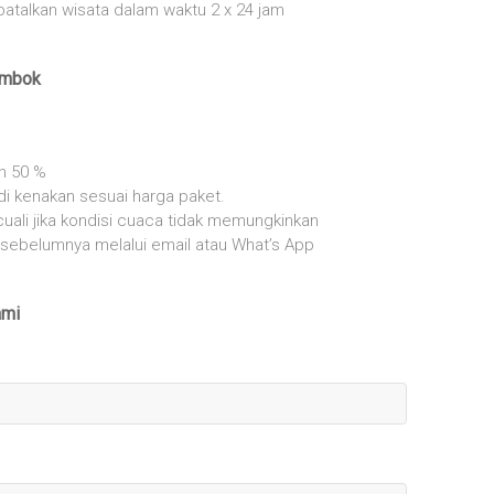
atalkan wisata dalam waktu 2 x 24 jam
ombok
n 50 %
i kenakan sesuai harga paket.
cuali jika kondisi cuaca tidak memungkinkan
ri sebelumnya melalui email atau What’s App
ami