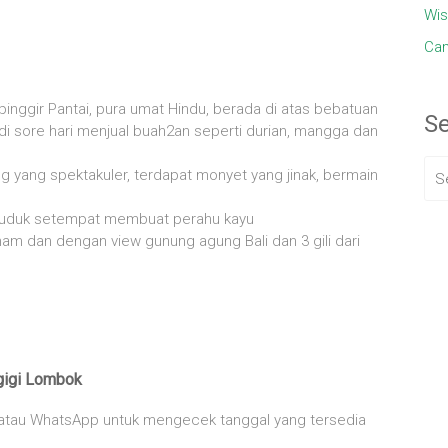
Wis
Cam
 pinggir Pantai, pura umat Hindu, berada di atas bebatuan
S
di sore hari menjual buah2an seperti durian, mangga dan
ang spektakuler, terdapat monyet yang jinak, bermain
nduduk setempat membuat perahu kayu
nam dan dengan view gunung agung Bali dan 3 gili dari
gigi Lombok
 atau WhatsApp untuk mengecek tanggal yang tersedia