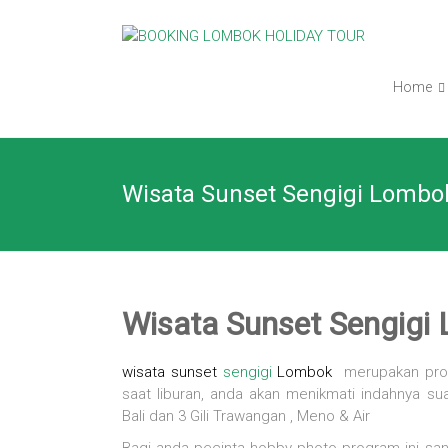
Skip
BOOKING
to
content
LOMBOK
Home
HOLIDAY
TOUR
Wisata Sunset Sengigi Lombo
Your
Friendly
Travel
Partner
Wisata Sunset Sengig
wisata sunset
sengigi
Lombok
merupakan prog
saat liburan, anda akan menikmati indahnya s
Bali dan 3 Gili Trawangan , Meno & Air