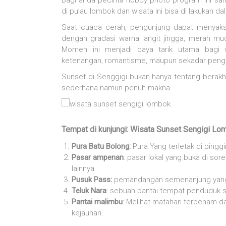
Bagi anda pecinta hobby photo program ini sa
di pulau lombok dan wisata ini bisa di lakukan 
Saat cuaca cerah, pengunjung dapat menyaks
dengan gradasi warna langit jingga, merah mu
Momen ini menjadi daya tarik utama bagi
ketenangan, romantisme, maupun sekadar pengal
Sunset di Senggigi bukan hanya tentang berakhi
sederhana namun penuh makna
Tempat di kunjungi: Wisata Sunset Sengigi Lo
Pura Batu Bolong:
Pura Yang terletak di pinggi
Pasar ampenan
: pasar lokal yang buka di so
lainnya
Pusuk Pass:
pemandangan semenanjung yang s
Teluk Nara
: sebuah pantai tempat penduduk
Pantai malimbu
: Melihat matahari terbenam da
kejauhan.