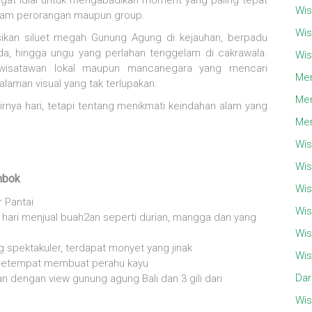
ngat idial untuk mengabadikan moment yang paling tepat
Wis
dalam perorangan maupun group.
Wis
ikan siluet megah
Gunung Agung
di kejauhan, berpadu
da, hingga ungu yang perlahan tenggelam di cakrawala.
Wis
 wisatawan lokal maupun mancanegara yang mencari
Men
aman visual yang tak terlupakan.
Men
rnya hari, tetapi tentang menikmati keindahan alam yang
Men
Wis
Wis
mbok
Wis
r Pantai
Wis
re hari menjual buah2an seperti durian, mangga dan yang
Wis
pektakuler, terdapat monyet yang jinak
Wis
 setempat membuat perahu kayu
Dar
n dengan view gunung agung Bali dan 3 gili dari
Wis