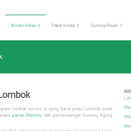
Wisata Sehari
Paket wisata
Gunung Rinjani
k
WI
i Lombok
Lom
Wis
ram melihat sunset di ujung barat pulau Lombok pada
uasana
pantai Malimbu
dan pemandangan Gunung Agung
Wis
Wis