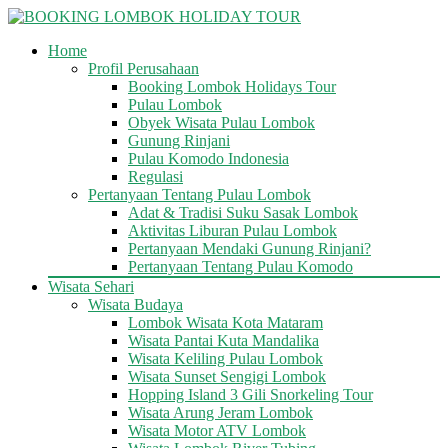
Skip
to
Home
content
BOOKING
Profil Perusahaan
LOMBOK
Booking Lombok Holidays Tour
HOLIDAY
Pulau Lombok
TOUR
Obyek Wisata Pulau Lombok
Gunung Rinjani
Pulau Komodo Indonesia
Your
Regulasi
Friendly
Pertanyaan Tentang Pulau Lombok
Travel
Adat & Tradisi Suku Sasak Lombok
Partner
Aktivitas Liburan Pulau Lombok
Pertanyaan Mendaki Gunung Rinjani?
Pertanyaan Tentang Pulau Komodo
Wisata Sehari
Wisata Budaya
Lombok Wisata Kota Mataram
Wisata Pantai Kuta Mandalika
Wisata Keliling Pulau Lombok
Wisata Sunset Sengigi Lombok
Hopping Island 3 Gili Snorkeling Tour
Wisata Arung Jeram Lombok
Wisata Motor ATV Lombok