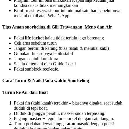
Program tour ini bisa dilakukan Kapan saja kecuali jika
kondisi cuaca tidak memungkinkan
Konfirmasi reservasi tour ini minimal satu hari sebelumnya
melalui email atau What’s App
Tips Aman snorkeling di Gili Trawangan, Meno dan Air
Pakai
life jacket
kalau tidak terlalu jago berenang
Cek arus sebelum turun
Jangan berdiri di karang (bisa rusak & melukai kaki)
Gunakan fins supaya lebih stabil
Jangan sentuh kura-kura
Selalu di temani oleh Guide Local
Pakai sunblock reef-safe.
Cara Turun & Naik Pada waktu Snorkeling
Turun ke Air dari Boat
Pakai fin (kaki katak) terakhir – biasanya dipakai saat sudah
duduk di tepi boat.
Duduk di pinggir perahu, masker sudah terpasang.
Pegang masker + regulator snorkel dengan satu tangan.
Turun perlahan lewat tangga
atau
masuk dengan posisi
duduk lalu dorong badan pelan ke air.