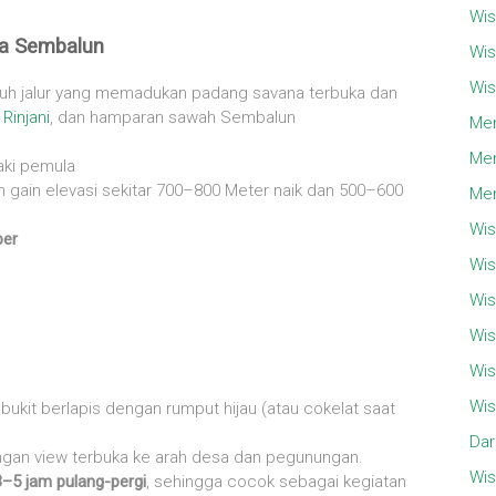
Wis
ya Sembalun
Wis
Wis
uh jalur yang memadukan padang savana terbuka dan
g
Rinjani
, dan hamparan sawah Sembalun
Men
Men
aki pemula
 gain elevasi sekitar 700–800 Meter naik dan 500–600
Men
Wis
ber
Wis
Wis
Wis
Wis
Wis
ukit berlapis dengan rumput hijau (atau cokelat saat
Dar
gan view terbuka ke arah desa dan pegunungan.
Wis
3–5 jam pulang-pergi
, sehingga cocok sebagai kegiatan