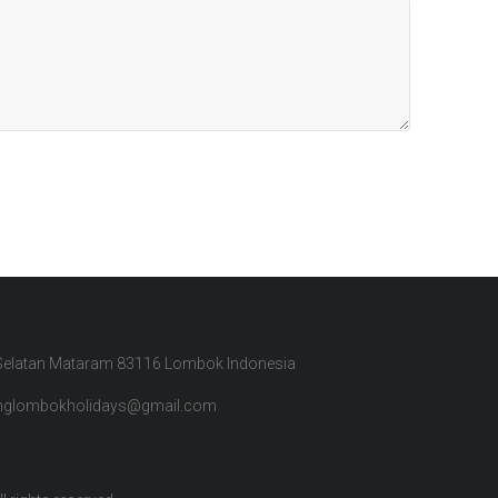
 Selatan Mataram 83116 Lombok Indonesia
inglombokholidays@gmail.com