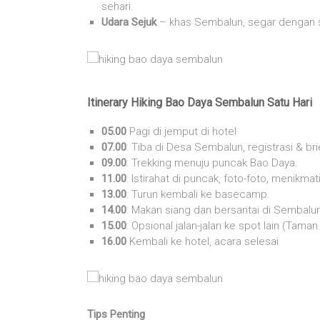
sehari.
Udara Sejuk
– khas Sembalun, segar dengan s
Itinerary Hiking Bao Daya Sembalun Satu Hari
05.00
Pagi di jemput di hotel
07.00
: Tiba di Desa Sembalun, registrasi & bri
09.00
: Trekking menuju puncak Bao Daya.
11.00
: Istirahat di puncak, foto-foto, menikmat
13.00
: Turun kembali ke basecamp.
14.00
: Makan siang dan bersantai di Sembalu
15.00
: Opsional jalan-jalan ke spot lain (Ta
16.00
Kembali ke hotel, acara selesai
Tips Penting