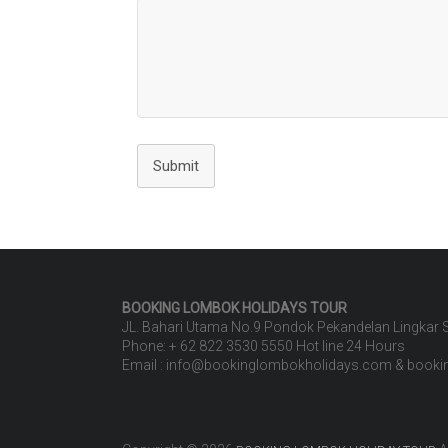
Submit
BOOKING LOMBOK HOLIDAYS TOUR
JL. Bahari Utama No.9 Pondok Pekandelan Lingkar
Phone: + 62 822 3530 5550 Hot line 24 Hours
Email : info@bookinglombokholidays.com & book