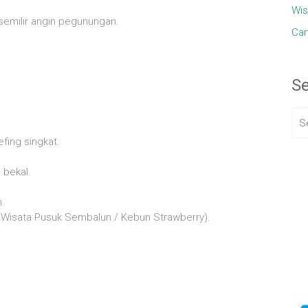
Wis
emilir angin pegunungan.
Cam
S
efing singkat.
i bekal.
n.
man Wisata Pusuk Sembalun / Kebun Strawberry).