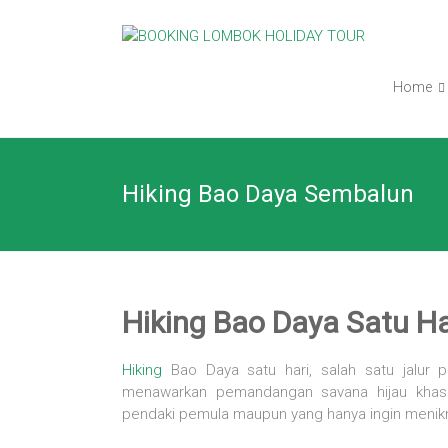
Skip
BOOKING
to
content
LOMBOK
Home
HOLIDAY
TOUR
Hiking Bao Daya Sembalun
Your
Friendly
Travel
Partner
Hiking Bao Daya Satu H
Hiking
Bao Daya satu hari, salah satu jalur
menawarkan pemandangan savana hijau khas 
pendaki pemula maupun yang hanya ingin menikma