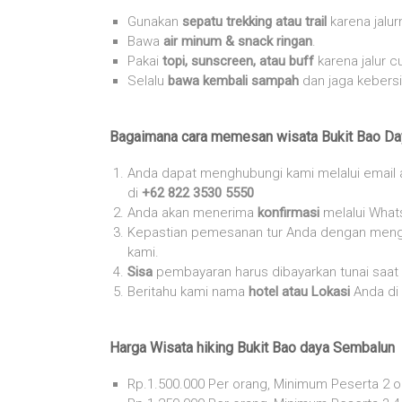
Gunakan
sepatu trekking atau trail
karena jalur
Bawa
air minum & snack ringan
.
Pakai
topi, sunscreen, atau buff
karena jalur 
Selalu
bawa kembali sampah
dan jaga kebersi
Bagaimana cara memesan wisata Bukit Bao Da
Anda dapat menghubungi kami melalui email
di
+62 822 3530 5550
Anda akan menerima
konfirmasi
melalui What
Kepastian pemesanan tur Anda dengan meng
kami.
Sisa
pembayaran harus dibayarkan tunai saa
Beritahu kami nama
hotel atau Lokasi
Anda di
Harga Wisata hiking Bukit Bao daya Sembalun
Rp.1.500.000 Per orang, Minimum Peserta 2 