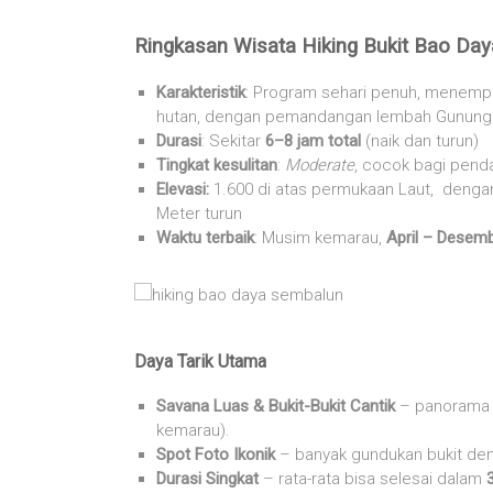
Ringkasan Wisata Hiking Bukit Bao Da
Karakteristik
: Program sehari penuh, menemp
hutan, dengan pemandangan lembah Gunun
Durasi
: Sekitar
6–8 jam total
(naik dan turun)
Tingkat kesulitan
:
Moderate
, cocok bagi pend
Elevasi:
1.600 di atas permukaan Laut, dengan
Meter turun
Waktu terbaik
: Musim kemarau,
April – Desem
Daya Tarik Utama
Savana Luas & Bukit-Bukit Cantik
– panorama b
kemarau).
Spot Foto Ikonik
– banyak gundukan bukit den
Durasi Singkat
– rata-rata bisa selesai dalam