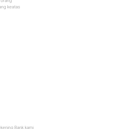
 orang
ang keatas
kening Bank kami