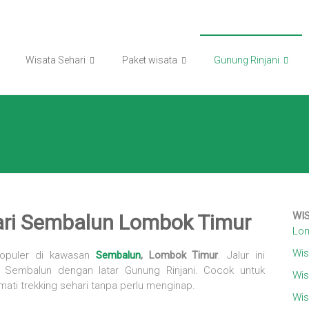
Wisata Sehari
Paket wisata
Gunung Rinjani
WI
ari Sembalun Lombok Timur
Lom
Wis
 populer di kawasan
Sembalun
, Lombok Timur
. Jalur ini
Sembalun dengan latar Gunung Rinjani. Cocok untuk
Wis
ti trekking sehari tanpa perlu menginap.
Wis