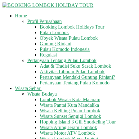
Skip
to
Home
content
BOOKING
Profil Perusahaan
LOMBOK
Booking Lombok Holidays Tour
HOLIDAY
Pulau Lombok
TOUR
Obyek Wisata Pulau Lombok
Gunung Rinjani
Pulau Komodo Indonesia
Your
Regulasi
Friendly
Pertanyaan Tentang Pulau Lombok
Travel
Adat & Tradisi Suku Sasak Lombok
Partner
Aktivitas Liburan Pulau Lombok
Pertanyaan Mendaki Gunung Rinjani?
Pertanyaan Tentang Pulau Komodo
Wisata Sehari
Wisata Budaya
Lombok Wisata Kota Mataram
Wisata Pantai Kuta Mandalika
Wisata Keliling Pulau Lombok
Wisata Sunset Sengigi Lombok
Hopping Island 3 Gili Snorkeling Tour
Wisata Arung Jeram Lombok
Wisata Motor ATV Lombok
Wisata Lombok River Tubing