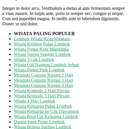
Integer in dolor arcu. Vestibulum a metus at ante fermentum semper
a vitae mauris. In turpis ante, porta in semper nec, congue et neque.
Cras sed imperdiet magna. In mollis ante ut bibendum dignissim.
Donec ut nisl dolor.
WISATA
PALING POPULER
Lombok Wisata Kota Mataram
Wisata Keliling Pulau Lombok
Wisata Pantai Kuta Mandalika
Wisata Sunset Sengigi Lombok
Wisata 3 Gili Lombok
Wisata Gili Nanggu Lombok Sehari
Wisata Pantai Pink Lombok
Mendaki Gunung Rinjani 2 Hari
Mendaki Gunung Rinjani 3 Hari
Mendaki Gunung Rinjani 4 Hari
Wisata Komodo 2 Hari Private
Wisata Komodo 3 Hari Private
Wisata 4 Hari Lombok
Wisata Keluarga Pulau Lombok
Wisata Keluarga ke Gili Trawangan
Wisata Rent Car Keluarga Lombok
Darma Yatra Pulau Lombok
Wisata Belajar Surfing Lombok