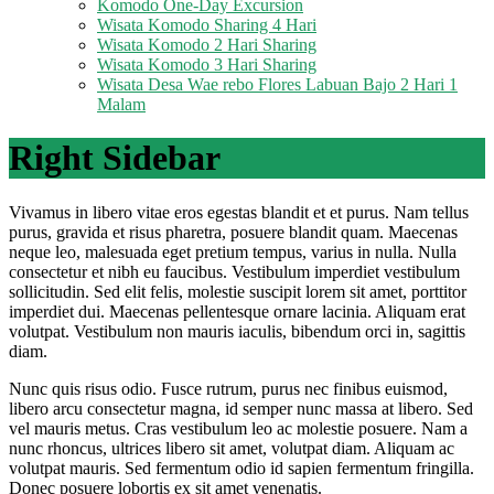
Komodo One-Day Excursion
Wisata Komodo Sharing 4 Hari
Wisata Komodo 2 Hari Sharing
Wisata Komodo 3 Hari Sharing
Wisata Desa Wae rebo Flores Labuan Bajo 2 Hari 1
Malam
Right Sidebar
Vivamus in libero vitae eros egestas blandit et et purus. Nam tellus
purus, gravida et risus pharetra, posuere blandit quam. Maecenas
neque leo, malesuada eget pretium tempus, varius in nulla. Nulla
consectetur et nibh eu faucibus. Vestibulum imperdiet vestibulum
sollicitudin. Sed elit felis, molestie suscipit lorem sit amet, porttitor
imperdiet dui. Maecenas pellentesque ornare lacinia. Aliquam erat
volutpat. Vestibulum non mauris iaculis, bibendum orci in, sagittis
diam.
Nunc quis risus odio. Fusce rutrum, purus nec finibus euismod,
libero arcu consectetur magna, id semper nunc massa at libero. Sed
vel mauris metus. Cras vestibulum leo ac molestie posuere. Nam a
nunc rhoncus, ultrices libero sit amet, volutpat diam. Aliquam ac
volutpat mauris. Sed fermentum odio id sapien fermentum fringilla.
Donec posuere lobortis ex sit amet venenatis.