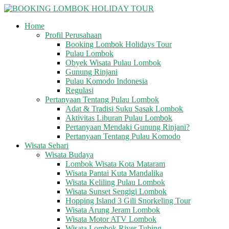
Skip
to
Home
content
BOOKING
Profil Perusahaan
LOMBOK
Booking Lombok Holidays Tour
HOLIDAY
Pulau Lombok
TOUR
Obyek Wisata Pulau Lombok
Gunung Rinjani
Pulau Komodo Indonesia
Your
Regulasi
Friendly
Pertanyaan Tentang Pulau Lombok
Travel
Adat & Tradisi Suku Sasak Lombok
Partner
Aktivitas Liburan Pulau Lombok
Pertanyaan Mendaki Gunung Rinjani?
Pertanyaan Tentang Pulau Komodo
Wisata Sehari
Wisata Budaya
Lombok Wisata Kota Mataram
Wisata Pantai Kuta Mandalika
Wisata Keliling Pulau Lombok
Wisata Sunset Sengigi Lombok
Hopping Island 3 Gili Snorkeling Tour
Wisata Arung Jeram Lombok
Wisata Motor ATV Lombok
Wisata Lombok River Tubing