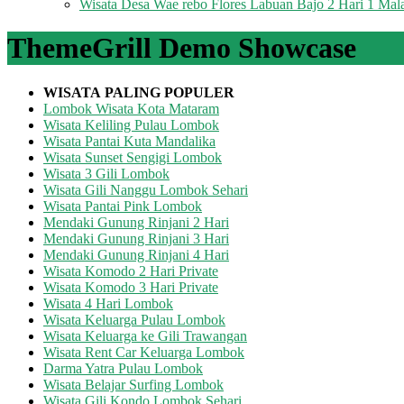
Wisata Desa Wae rebo Flores Labuan Bajo 2 Hari 1 Ma
ThemeGrill Demo Showcase
WISATA
PALING POPULER
Lombok Wisata Kota Mataram
Wisata Keliling Pulau Lombok
Wisata Pantai Kuta Mandalika
Wisata Sunset Sengigi Lombok
Wisata 3 Gili Lombok
Wisata Gili Nanggu Lombok Sehari
Wisata Pantai Pink Lombok
Mendaki Gunung Rinjani 2 Hari
Mendaki Gunung Rinjani 3 Hari
Mendaki Gunung Rinjani 4 Hari
Wisata Komodo 2 Hari Private
Wisata Komodo 3 Hari Private
Wisata 4 Hari Lombok
Wisata Keluarga Pulau Lombok
Wisata Keluarga ke Gili Trawangan
Wisata Rent Car Keluarga Lombok
Darma Yatra Pulau Lombok
Wisata Belajar Surfing Lombok
Wisata Gili Kondo Lombok Sehari