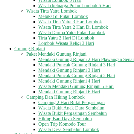
Wisata Lombok 5 Hari
Wisata keluarga Pulau Lombok 5 Hari
Wisata Tirta Yatra Lombok
Melukat di Pulau Lombok
Wisata Tirta Yatra 3 Hari Lombok
Wisata Tirta Yatra 2 Hari Di Lombok
Wisata Darma Yatra Pulau Lombok
Tirta Yatra 2 Hari Di Lombok
Lombok Wisata Religi 3 Hari
Gunung Rinjani
Paket Mendaki Gunung Rinjani
Mendaki Gunung Rinjani 2 Hari Plawangan Sena
Mendaki Puncak Gunung Rinjani 3 Hari
Mendaki Gunung Rinjani 3 Hari
Mendaki Puncak Gunung Rinjani 2 Hari
Mendaki Gunung Rinjani 4 Hari
Wisata Mendaki Gunung Rinjani 5 Hari
Mendaki Gunung Rinjani 6 Hari
Camping Dan Hiking Lombok
Camping 2 Hari Bukit Pergasingan
Wisata Bukit Anak Dara Sembalun
Wisata Bukit Pergasingan Sembalun
Hiking Bao Daya Sembalun
Open Trip Komodo Tour
Wisata Desa Sembalun Lombok