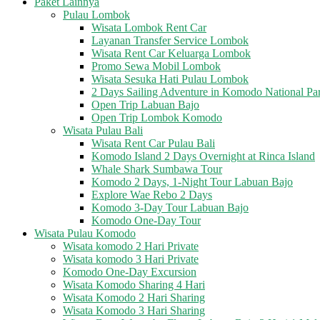
Paket Lainnya
Pulau Lombok
Wisata Lombok Rent Car
Layanan Transfer Service Lombok
Wisata Rent Car Keluarga Lombok
Promo Sewa Mobil Lombok
Wisata Sesuka Hati Pulau Lombok
2 Days Sailing Adventure in Komodo National Pa
Open Trip Labuan Bajo
Open Trip Lombok Komodo
Wisata Pulau Bali
Wisata Rent Car Pulau Bali
Komodo Island 2 Days Overnight at Rinca Island
Whale Shark Sumbawa Tour
Komodo 2 Days, 1-Night Tour Labuan Bajo
Explore Wae Rebo 2 Days
Komodo 3-Day Tour Labuan Bajo
Komodo One-Day Tour
Wisata Pulau Komodo
Wisata komodo 2 Hari Private
Wisata komodo 3 Hari Private
Komodo One-Day Excursion
Wisata Komodo Sharing 4 Hari
Wisata Komodo 2 Hari Sharing
Wisata Komodo 3 Hari Sharing