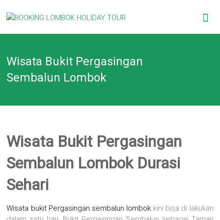
Skip
BOOKING
to
content
LOMBOK
Wisata Bukit Pergasingan
HOLIDAY
Sembalun Lombok
TOUR
Your
Friendly
Travel
Partner
Wisata Bukit Pergasingan
Sembalun Lombok Durasi
Sehari
Wisata bukit Pergasingan sembalun lombok
kini bisa di lakukan
dalam satu hari, Bukit Pergasingan Sembalun sebagai Taman