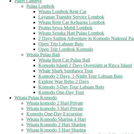
Paket Lainnya
Pulau Lombok
Wisata Lombok Rent Car
Layanan Transfer Service Lombok
Wisata Rent Car Keluarga Lombok
Promo Sewa Mobil Lombok
Wisata Sesuka Hati Pulau Lombok
2 Days Sailing Adventure in Komodo National Pa
Open Trip Labuan Bajo
Open Trip Lombok Komodo
Wisata Pulau Bali
Wisata Rent Car Pulau Bali
Komodo Island 2 Days Overnight at Rinca Island
Whale Shark Sumbawa Tour
Komodo 2 Days, 1-Night Tour Labuan Bajo
Explore Wae Rebo 2 Days
Komodo 3-Day Tour Labuan Bajo
Komodo One-Day Tour
Wisata Pulau Komodo
Wisata komodo 2 Hari Private
Wisata komodo 3 Hari Private
Komodo One-Day Excursion
Wisata Komodo Sharing 4 Hari
Wisata Komodo 2 Hari Sharing
Wisata Komodo 3 Hari Sharing