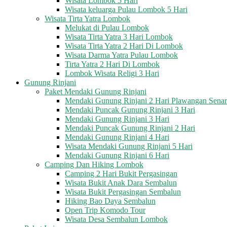
Wisata Lombok 5 Hari
Wisata keluarga Pulau Lombok 5 Hari
Wisata Tirta Yatra Lombok
Melukat di Pulau Lombok
Wisata Tirta Yatra 3 Hari Lombok
Wisata Tirta Yatra 2 Hari Di Lombok
Wisata Darma Yatra Pulau Lombok
Tirta Yatra 2 Hari Di Lombok
Lombok Wisata Religi 3 Hari
Gunung Rinjani
Paket Mendaki Gunung Rinjani
Mendaki Gunung Rinjani 2 Hari Plawangan Sena
Mendaki Puncak Gunung Rinjani 3 Hari
Mendaki Gunung Rinjani 3 Hari
Mendaki Puncak Gunung Rinjani 2 Hari
Mendaki Gunung Rinjani 4 Hari
Wisata Mendaki Gunung Rinjani 5 Hari
Mendaki Gunung Rinjani 6 Hari
Camping Dan Hiking Lombok
Camping 2 Hari Bukit Pergasingan
Wisata Bukit Anak Dara Sembalun
Wisata Bukit Pergasingan Sembalun
Hiking Bao Daya Sembalun
Open Trip Komodo Tour
Wisata Desa Sembalun Lombok