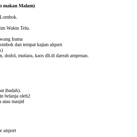
dan makan Malam)
i Lombok.
lim Waktu Telu.
iwang Irama
Lombok dan tempat kajian alqurn
k)
, dodol, mutiara, kaos dll.di daerah ampenan.
at ibadah).
in belanja oleh2
a atau masjid
 airport