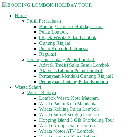
Skip
to
Home
content
BOOKING
Profil Perusahaan
LOMBOK
Booking Lombok Holidays Tour
HOLIDAY
Pulau Lombok
TOUR
Obyek Wisata Pulau Lombok
Gunung Rinjani
Pulau Komodo Indonesia
Your
Regulasi
Friendly
Pertanyaan Tentang Pulau Lombok
Travel
Adat & Tradisi Suku Sasak Lombok
Partner
Aktivitas Liburan Pulau Lombok
Pertanyaan Mendaki Gunung Rinjani?
Pertanyaan Tentang Pulau Komodo
Wisata Sehari
Wisata Budaya
Lombok Wisata Kota Mataram
Wisata Pantai Kuta Mandalika
Wisata Keliling Pulau Lombok
Wisata Sunset Sengigi Lombok
Hopping Island 3 Gili Snorkeling Tour
Wisata Arung Jeram Lombok
Wisata Motor ATV Lombok
Wisata Lombok River Tubing