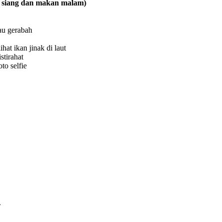
an siang dan makan malam)
au gerabah
hat ikan jinak di laut
stirahat
to selfie
.