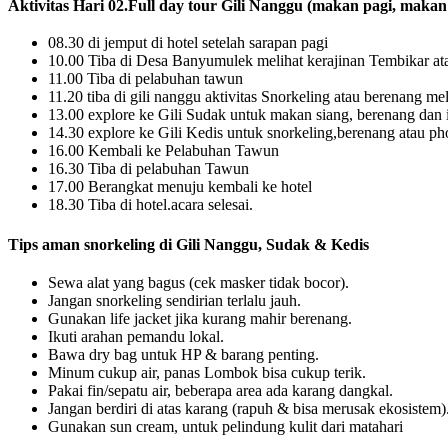
Aktivitas Hari 02.Full day tour Gili Nanggu (makan pagi, mak
08.30 di jemput di hotel setelah sarapan pagi
10.00 Tiba di Desa Banyumulek melihat kerajinan Tembikar at
11.00 Tiba di pelabuhan tawun
11.20 tiba di gili nanggu aktivitas Snorkeling atau berenang meli
13.00 explore ke Gili Sudak untuk makan siang, berenang dan i
14.30 explore ke Gili Kedis untuk snorkeling,berenang atau pho
16.00 Kembali ke Pelabuhan Tawun
16.30 Tiba di pelabuhan Tawun
17.00 Berangkat menuju kembali ke hotel
18.30 Tiba di hotel.acara selesai.
Tips aman snorkeling di Gili Nanggu, Sudak & Kedis
Sewa alat yang bagus (cek masker tidak bocor).
Jangan snorkeling sendirian terlalu jauh.
Gunakan life jacket jika kurang mahir berenang.
Ikuti arahan pemandu lokal.
Bawa dry bag untuk HP & barang penting.
Minum cukup air, panas Lombok bisa cukup terik.
Pakai fin/sepatu air, beberapa area ada karang dangkal.
Jangan berdiri di atas karang (rapuh & bisa merusak ekosistem)
Gunakan sun cream, untuk pelindung kulit dari matahari