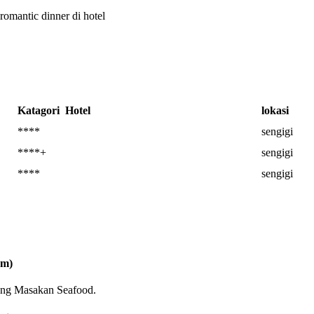
romantic dinner di hotel
Katagori Hotel
lokasi
****
sengigi
****+
sengigi
****
sengigi
am)
iang Masakan Seafood.