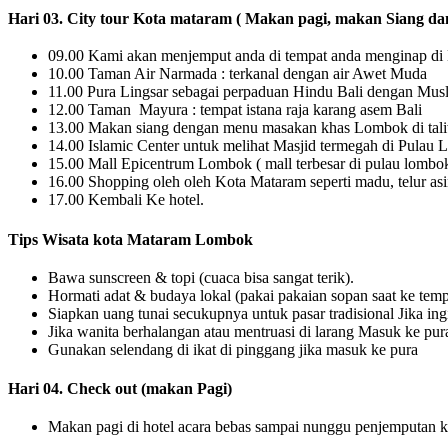
Hari 03. City tour Kota mataram ( Makan pagi, makan Siang 
09.00 Kami akan menjemput anda di tempat anda menginap d
10.00 Taman Air Narmada : terkanal dengan air Awet Muda
11.00 Pura Lingsar sebagai perpaduan Hindu Bali dengan Mus
12.00 Taman Mayura : tempat istana raja karang asem Bali
13.00 Makan siang dengan menu masakan khas Lombok di tal
14.00 Islamic Center untuk melihat Masjid termegah di Pulau 
15.00 Mall Epicentrum Lombok ( mall terbesar di pulau lombo
16.00 Shopping oleh oleh Kota Mataram seperti madu, telur asin
17.00 Kembali Ke hotel.
Tips Wisata kota Mataram Lombok
Bawa sunscreen & topi (cuaca bisa sangat terik).
Hormati adat & budaya lokal (pakai pakaian sopan saat ke temp
Siapkan uang tunai secukupnya untuk pasar tradisional Jika ing
Jika wanita berhalangan atau mentruasi di larang Masuk ke pur
Gunakan selendang di ikat di pinggang jika masuk ke pura
Hari 04. Check out (makan Pagi)
Makan pagi di hotel acara bebas sampai nunggu penjemputan ke