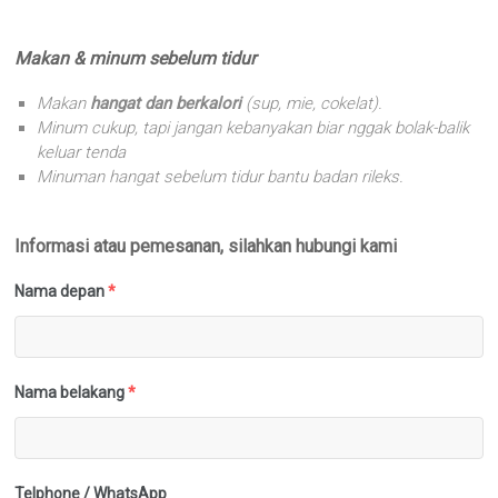
Makan & minum sebelum tidur
Makan
hangat dan berkalori
(sup, mie, cokelat).
Minum cukup, tapi jangan kebanyakan biar nggak bolak-balik
keluar tenda
Minuman hangat sebelum tidur bantu badan rileks.
Informasi atau pemesanan, silahkan hubungi kami
Nama depan
*
Nama belakang
*
Telphone / WhatsApp