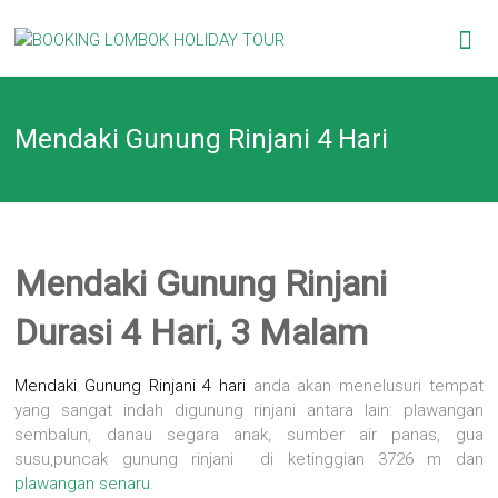
Skip
BOOKING
to
content
LOMBOK
Mendaki Gunung Rinjani 4 Hari
HOLIDAY
TOUR
Your
Friendly
Mendaki Gunung Rinjani
Travel
Partner
Durasi 4 Hari, 3 Malam
Mendaki Gunung Rinjani 4 hari
anda akan menelusuri tempat
yang sangat indah digunung rinjani antara lain: plawangan
sembalun, danau segara anak, sumber air panas, gua
susu,puncak gunung rinjani di ketinggian 3726 m dan
plawangan senaru
.