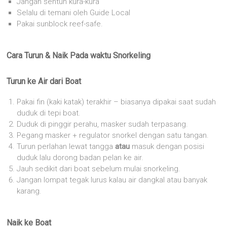
Jangan sentuh kura-kura
Selalu di temani oleh Guide Local
Pakai sunblock reef-safe.
Cara Turun & Naik Pada waktu Snorkeling
Turun ke Air dari Boat
Pakai fin (kaki katak) terakhir – biasanya dipakai saat sudah
duduk di tepi boat.
Duduk di pinggir perahu, masker sudah terpasang.
Pegang masker + regulator snorkel dengan satu tangan.
Turun perlahan lewat tangga
atau
masuk dengan posisi
duduk lalu dorong badan pelan ke air.
Jauh sedikit dari boat sebelum mulai snorkeling.
Jangan lompat tegak lurus kalau air dangkal atau banyak
karang.
Naik ke Boat