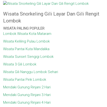
Wisata Snorkeling Gili Layar Dan Gili Rengit
Lombok
WISATA
PALING POPULER
Lombok Wisata Kota Mataram
Wisata Keliling Pulau Lombok
Wisata Pantai Kuta Mandalika
Wisata Sunset Sengigi Lombok
Wisata 3 Gili Lombok
Wisata Gili Nanggu Lombok Sehari
Wisata Pantai Pink Lombok
Mendaki Gunung Rinjani 2 Hari
Mendaki Gunung Rinjani 3 Hari
Mendaki Gunung Rinjani 4 Hari