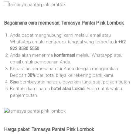
Bagaimana cara memesan: Tamasya Pantai Pink Lombok
Anda dapat menghubungi kami melalui email atau
WhatsApp untuk mengecek tanggal yang tersedia di
+62
822 3530 5550
Anda akan menerima
konfirmasi
melalui WhatsApp atau
email untuk pemesanan Anda.
Kepastian pemesanan tur Anda dengan mengirimkan
Deposit
30%
dari total biaya ke rekening bank kami.
Sisa
pembayaran harus dibayarkan tunai saat penjemputan
Beritahu kami nama
hotel atau Lokasi
Anda untuk waktu
penjemputan.
Harga paket: Tamasya Pantai Pink Lombok