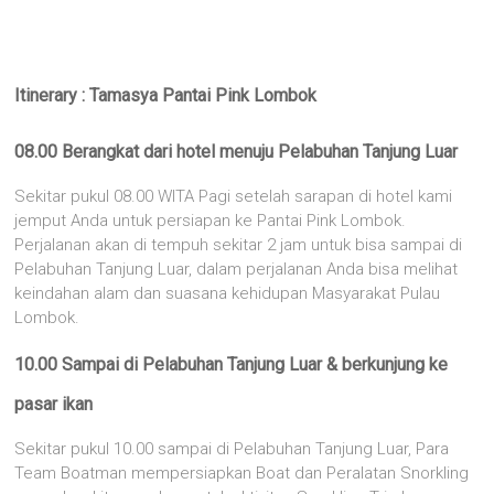
Itinerary : Tamasya Pantai Pink Lombok
08.00 Berangkat dari hotel menuju Pelabuhan Tanjung Luar
Sekitar pukul 08.00 WITA Pagi setelah sarapan di hotel kami
jemput Anda untuk persiapan ke Pantai Pink Lombok.
Perjalanan akan di tempuh sekitar 2 jam untuk bisa sampai di
Pelabuhan Tanjung Luar, dalam perjalanan Anda bisa melihat
keindahan alam dan suasana kehidupan Masyarakat Pulau
Lombok.
10.00 Sampai di Pelabuhan Tanjung Luar & berkunjung ke
pasar ikan
Sekitar pukul 10.00 sampai di Pelabuhan Tanjung Luar, Para
Team Boatman mempersiapkan Boat dan Peralatan Snorkling