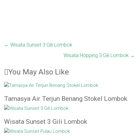
←
Wisata Sunset 3 Gili Lombok
Wisata Hopping 3 Gili Lombok
→
You May Also Like
Tamasya Air Terjun Benang Stokel Lombok
Wisata Sunset 3 Gili Lombok