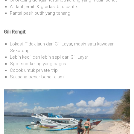
Air laut jernih & gradasi biru cantik
Pantai pasir putih yang tenang
Gili Rengit:
Lokasi: Tidak jauh dari Gili Layar, masih satu kawasan
Sekotong.
Lebih kecil dan lebih sepi dari Gili Layar
Spot snorkeling yang bagus
Cocok untuk private trip
Suasana benar-benar alami