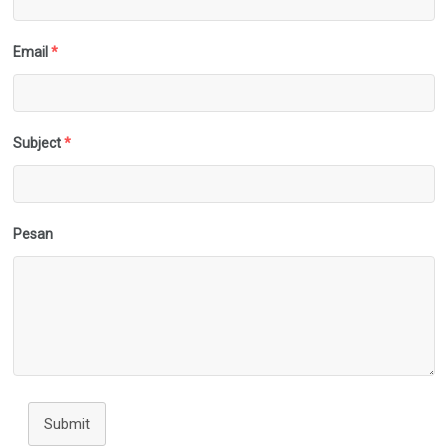
Email
*
Subject
*
Pesan
Submit