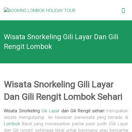
Skip
BOOKING
to
content
LOMBOK
Wisata Snorkeling Gili Layar Dan Gili
HOLIDAY
Rengit Lombok
TOUR
Your
Friendly
Travel
Partner
Wisata Snorkeling Gili Layar
Dan Gili Rengit Lombok Sehari
Wisata Snorkeling
Gili Layar
dan Gili Rengit sehari
merupakan
wisata mengunjungi ke kawasan pariwisata yang berada di
Lombok
Barat yang menawarkan pantai pasir putih (Gili Layar
dan Gili rengit) sehingga ideal untuk berenang atau bersantai