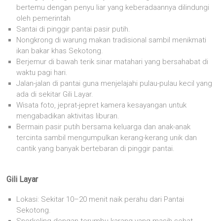
bertemu dengan penyu liar yang keberadaannya dilindungi
oleh pemerintah
Santai di pinggir pantai pasir putih.
Nongkrong di warung makan tradisional sambil menikmati
ikan bakar khas Sekotong.
Berjemur di bawah terik sinar matahari yang bersahabat di
waktu pagi hari.
Jalan-jalan di pantai guna menjelajahi pulau-pulau kecil yang
ada di sekitar Gili Layar.
Wisata foto, jeprat-jepret kamera kesayangan untuk
mengabadikan aktivitas liburan.
Bermain pasir putih bersama keluarga dan anak-anak
tercinta sambil mengumpulkan kerang-kerang unik dan
cantik yang banyak bertebaran di pinggir pantai.
Gili Layar
Lokasi: Sekitar 10–20 menit naik perahu dari Pantai
Sekotong.
Snorkeling dengan terumbu karang yang masih sehat