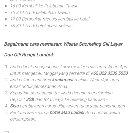
16.00 Kembali ke Pelabuhan Tawun
16.30 Tiba di pelabuhan Tawun
17.00 Berangkat menuju kembali ke hotel
18.30 Tiba di hotel.acara selesai
Bagaimana cara memesan: Wisata Snorkeling Gili Layar
Dan Gili Rengit Lombok
Anda dapat menghubungi kami melalui email atau WhatsApp
untuk mengecek tanggal yang tersedia di
+62 822 3530 5550
Anda akan menerima
konfirmasi
melalui WhatsApp atau
email untuk pemesanan Anda.
Kepastian pemesanan tur Anda dengan mengirimkan
Deposit
30%
dari total biaya ke rekening bank kami.
Sisa
pembayaran harus dibayarkan tunai saat penjemputan
Beritahu kami nama
hotel atau Lokasi
Anda untuk waktu
penjemputan.