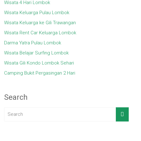
Wisata 4 Hari Lombok
Wisata Keluarga Pulau Lombok
Wisata Keluarga ke Gili Trawangan
Wisata Rent Car Keluarga Lombok
Darma Yatra Pulau Lombok
Wisata Belajar Surfing Lombok
Wisata Gili Kondo Lombok Sehari
Camping Bukit Pergasingan 2 Hari
Search