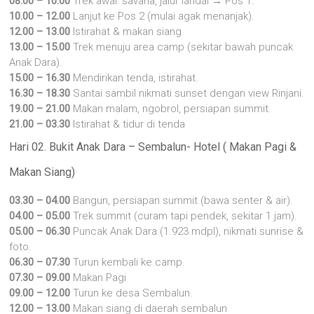
08.00 – 10.00
Trek awal: savana, jalur landai → Pos 1.
10.00 – 12.00
Lanjut ke Pos 2 (mulai agak menanjak).
12.00 – 13.00
Istirahat & makan siang
13.00 – 15.00
Trek menuju area camp (sekitar bawah puncak
Anak Dara).
15.00 – 16.30
Mendirikan tenda, istirahat.
16.30 – 18.30
Santai sambil nikmati sunset dengan view Rinjani.
19.00 – 21.00
Makan malam, ngobrol, persiapan summit.
21.00 – 03.30
Istirahat & tidur di tenda
Hari 02. Bukit Anak Dara – Sembalun- Hotel ( Makan Pagi &
Makan Siang)
03.30 – 04.00
Bangun, persiapan summit (bawa senter & air).
04.00 – 05.00
Trek summit (curam tapi pendek, sekitar 1 jam).
05.00 – 06.30
Puncak Anak Dara (1.923 mdpl), nikmati sunrise &
foto.
06.30 – 07.30
Turun kembali ke camp.
07.30 – 09.00
Makan Pagi
09.00 – 12.00
Turun ke desa Sembalun.
12.00 – 13.00
Makan siang di daerah sembalun