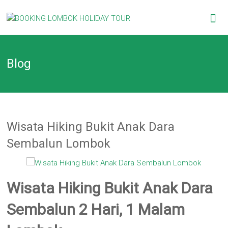
Skip
BOOKING
to
content
LOMBOK
Blog
HOLIDAY
TOUR
Your
Friendly
Wisata Hiking Bukit Anak Dara
Travel
Partner
Sembalun Lombok
Wisata Hiking Bukit Anak Dara
Sembalun 2 Hari, 1 Malam